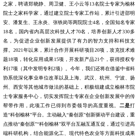
之家，聘请郑晓静、周卫健、王小云等13名院士专家为榆林
院士之家科学家，通过建立院士专家工作站，累计引进邵明
安、潘复生、王永炎、张铁岗等两院院士4名，全国知名专家
18名，国内省内高层次科技人才70名，培养创新人才330多
名，为促进企业创新发展提供了有力的智力支持和科技支
撑。
2021年以来，累计合作开展科研项目20项，攻克技术难
题18项，转化应用成果15项，开发新产品21个，获得授权专
利17项（其中发明专利2项）。今年，我们还将在借鉴中省科
协系统深化事业单位改革以及上海、武汉、杭州、宁波、扬
州、西安等其他城市做法的基础上，积极组建成立榆林市院
士专家服务中心，切实发挥院士专家在企业创新发展中的传
帮带作用，此项工作已得到市委领导的高度重视。
二是
打
造
“科创榆林”平台。主动
融入
“秦创原”创新驱动平台建设，重
点推动“秦创原”“科创榆林”双平台互融互通互促，通过引进高
端科研机构，结合能源化工、现代特色农业等方面科技成果