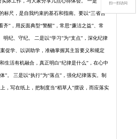
合实际工作，与大家分享几点心得体会。 一是
扫一扫访问
止的标尺，是自我约束的基石和指南。要以“三省吾
看齐”，用反面典型“警醒”，常思“廉洁之益”、常
、明纪、守纪。 二是以“学习”为“支点”，深化纪律
以案促学、以训助学，准确掌握其主旨要义和规定
和生活有机融合，真正明白“纪律是什么”，在心中
体”。 三是以“执行”为“落点”，强化纪律落实。制
上，写在纸上，把制度当“稻草人”摆设，而应落实