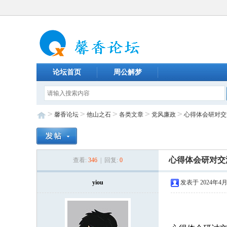
论坛首页
周公解梦
>
>
>
>
>
馨香论坛
他山之石
各类文章
党风廉政
心得体会研对交
心得体会研对交
查看:
346
| 回复:
0
yiou
发表于 2024年4月1