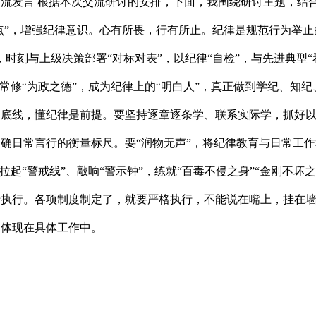
流发言 根据本次交流研讨的安排，下面，我围绕研讨主题，结
起点”，增强纪律意识。心有所畏，行有所止。纪律是规范行为举
，时刻与上级决策部署“对标对表”，以纪律“自检”，与先进典型“
、常修“为政之德”，成为纪律上的“明白人”，真正做到学纪、知纪
是底线，懂纪律是前提。要坚持逐章逐条学、联系实际学，抓好
确日常言行的衡量标尺。要“润物无声”，将纪律教育与日常工作
拉起“警戒线”、敲响“警示钟”，练就“百毒不侵之身”“金刚不坏之
执行。各项制度制定了，就要严格执行，不能说在嘴上，挂在墙
，体现在具体工作中。